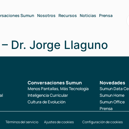
rsaciones Sumun
Nosotros
Recursos
Noticias
Prensa
a – Dr. Jorge Llaguno
Conversaciones Sumun
Novedades
Menos Pantallas, Más Tecnología
Sumun Data Ce
al
Inteligencia Curricular
Sumun Home
Cultura de Evolución
Sumun Office
Prensa
Términos del servicio
Ajustes de cookies
Configuración de cookies