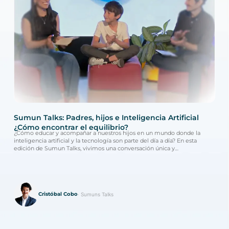
Sumun Talks: Padres, hijos e Inteligencia Artificial
Sum
¿Cómo encontrar el equilibrio?
del
¿Cómo educar y acompañar a nuestros hijos en un mundo donde la
¿Cómo
inteligencia artificial y la tecnología son parte del día a día? En esta
esta
edición de Sumun Talks, vivimos una conversación única y
educ
transgeneracional entre Cristóbal Cobo, experto...
escue
Cristóbal Cobo