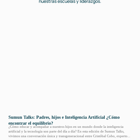
nuestras escuelas y liderazgos.
Sumun Talks: Padres, hijos e Inteligencia Artificial ¿Cómo
Sumu
encontrar el equilibrio?
apre
¿Cómo educar y acompañar a nuestros hijos en un mundo donde la inteligencia
¿Cómo
artificial y la tecnología son parte del día a día? En esta edición de Sumun Talks,
de Su
vivimos una conversación única y transgeneracional entre Cristóbal Cobo, experto...
retos 