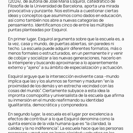
(2024), de autoría de José María Esquirol, catedrático de
Filosofía de la Universidad de Barcelona, aporta una mirada
provocativa y punzante. Nos estimula a cuestionar ciertas
ideas y conceptos que asumimos como dados en educación,
así como también nos abre a nuevas categorías de
pensamiento. Identificamos cinco de entre las múltiples
puntas planteadas por Esquirol.
En primer lugar, Esquirol argumenta sobre que la escuela es, a
la vez, casa y mundo, de puertas abiertas, sin paredes ni
techo. La escuela puede adquirir diferentes formatos, más o
menos formales o estructurados, en un permanente ir y venir
de cobijar y socializar a las nuevas generaciones, hacerlo en
la intemperie y buscando aproximarse a lo aparentemente
externo y “ajeno” a su ámbito de especialización y actuación.
Esquirol arguye que la intersección evolvente casa -mundo
implica que las y los alumnos se formen y maduren “en la
proximidad de los demás y en estrecha vecindad con las
cosas del mundo”. Ciertamente subyace a esta idea la
impronta cosmopolita y universalista de la escuela que afirma
su inmersión en el mundo reafirmando su identidad
igualitarista, democrática y componedora.
En segundo lugar, la escuela es el lugar por excelencia a
efectos de contribuir a lo que Esquirol denomina como la
quinta esencia de la vida humana que es “la claridad, la
calidez y la no indiferencia”. La escuela hace que las personas
progresen y maduren en lograr claridad y robustez en las