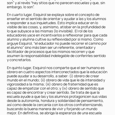
son” y al revés “hay sitios que no parecen escuelas y que, sin
embargo, lo son”.
En cuarto lugar, Esquirol se explaya sobre el concepto de
enseñar en el sentido de orientar y ayudar a las y los alumnos
a responder a sus inquietudes. Esto implica educar en lo
visible de las cosas, y, asimismo, atisbar en la profundidad de
lo que subyace a las mismas (lo invisible). El rol de los
educadores yace en incentivarlos a reflexionar para que cada
alumno y alumna cultive su reflexividad por sí mismo. Como
arguye Esquirol, “el educador no puede recorrer el camino por
el alumno” sino más bien ser un referente, orientador y
facilitador de procesos que los mismos recorren y que
asumen la responsabilidad indelegable de conferirles sentido
y concretarlos.
En quinto lugar, Esquirol nos comparte que el ser humano es
obrero en cuatro aspectos interconectados que la educación
puede ayudar a su desarrollo, a saber: (i) obrero de crear
mundo en el mundo; (ii) obrero de vida que le da intensidad y
vigorosidad a la misma; (iii) obrero de fraternidad que es
capaz de empatizar con el otro; y (iv) obrero de sentido que
es capaz de encontrar y crear sentido. Se trata de que la
escuela ayude a que las y los alumnos protagonicen sus vidas
desde la autonomía, hondura y solidaridad de pensamiento,
así como desde la cercanía con los otros confraternizando,
buscando la buena manera de vivir y forjando un mundo
mejor. En definitiva, se abriga la esperanza de una escuela