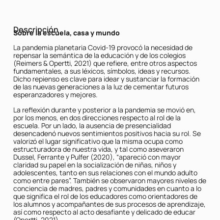
Descripción
Sobre la escuela, casa y mundo
La pandemia planetaria Covid-19 provocó la necesidad de
repensar la semántica de la educación y de los colegios
(Reimers & Opertti, 2021) que refiere, entre otros aspectos
fundamentales, a sus léxicos, símbolos, ideas y recursos.
Dicho repienso es clave para idear y sustanciar la formación
de las nuevas generaciones a la luz de cementar futuros
esperanzadores y mejores.
La reflexión durante y posterior a la pandemia se movió en,
por los menos, en dos direcciones respecto al rol de la
escuela. Por un lado, la ausencia de presencialidad
desencadenó nuevos sentimientos positivos hacia su rol. Se
valorizó el lugar significativo que la misma ocupa como
estructuradora de nuestra vida, y tal como aseveraron
Dussel, Ferrante y Pulfer (2020), “apareció con mayor
claridad su papel en la socialización de niñas, niños y
adolescentes, tanto en sus relaciones con el mundo adulto
como entre pares”. También se observaron mayores niveles de
conciencia de madres, padres y comunidades en cuanto a lo
que significa el rol de los educadores como orientadores de
los alumnos y acompañantes de sus procesos de aprendizaje,
así como respecto al acto desafiante y delicado de educar
(Opertti, 2021).