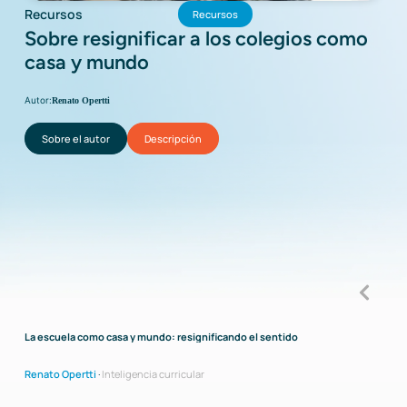
Recursos
Recursos
Sobre resignificar a los colegios como
casa y mundo
Renato Opertti
Sobre el autor
Descripción
La escuela como casa y mundo: resignificando el sentido
Cone
Renato Opertti
·
Inteligencia curricular
Rena