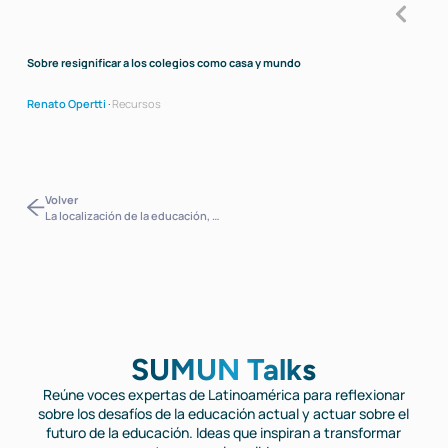
Sobre resignificar a los colegios como casa y mundo
La lo
glob
Renato Opertti
·
Recursos
Rena
Volver
La localización de la educación, del currículo y de la pedagogía en tiempos globales disruptivos
SUMUN Talks
Reúne voces expertas de Latinoamérica para reflexionar
sobre los desafíos de la educación actual y actuar sobre el
futuro de la educación. Ideas que inspiran a transformar