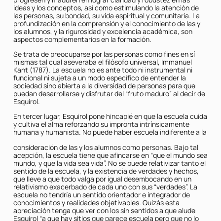
ideas y los conceptos, así como estimulando la atención de
las personas, su bondad, su vida espiritual y comunitaria. La
profundización en la comprensión y el conocimiento de las y
los alumnos, y la rigurosidad y excelencia académica, son
aspectos complementarios en la formación.
Se trata de preocuparse por las personas como fines en sí
mismas tal cual aseveraba el filósofo universal, Immanuel
Kant (1787). La escuela no es ante todo ni instrumental ni
funcional ni sujeta a un modo específico de entender la
sociedad sino abierta a la diversidad de personas para que
puedan desarrollarse y disfrutar del “fruto maduro” al decir de
Esquirol.
En tercer lugar, Esquirol pone hincapié en que la escuela cuida
y cultiva el alma reforzando su impronta intrínsicamente
humana y humanista. No puede haber escuela indiferente a la
consideración de las y los alumnos como personas. Bajo tal
acepción, la escuela tiene que afincarse en “que el mundo sea
mundo, y que la vida sea vida”. No se puede relativizar tanto el
sentido de la escuela, y la existencia de verdades y hechos,
que lleve a que todo valga por igual desembocando en un
relativismo exacerbado de cada uno con sus “verdades”. La
escuela no tendría un sentido orientador e integrador de
conocimientos y realidades objetivables. Quizás esta
apreciación tenga que ver con los sin sentidos a que alude
Esquirol “a que hay sitios que parece escuela pero que no lo