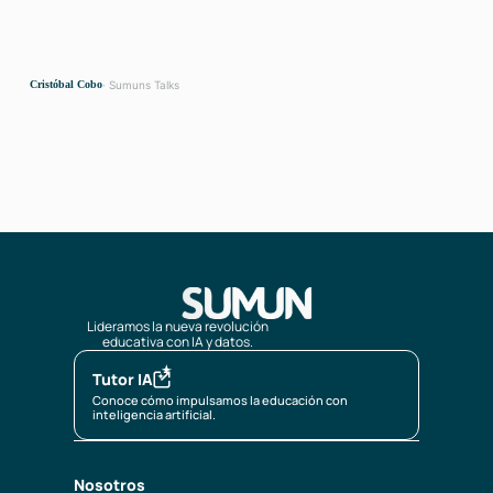
Cristóbal Cobo
Crist
Lideramos la nueva revolución
educativa con IA y datos.
Tutor IA
Conoce cómo impulsamos la educación con
inteligencia artificial.
Nosotros