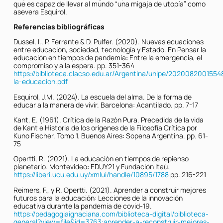
que es capaz de llevar al mundo “una migaja de utopía” como
asevera Esquirol.
Referencias bibliográficas
Dussel, I., P. Ferrante & D. Pulfer. (2020). Nuevas ecuaciones
entre educación, sociedad, tecnología y Estado. En Pensar la
educación en tiempos de pandemia: Entre la emergencia, el
compromiso y a la espera. pp. 351-364
https://biblioteca.clacso.edu.ar/Argentina/unipe/2020082001554
la-educacion.pdf
Esquirol, J.M. (2024). La escuela del alma. De la forma de
educar a la manera de vivir. Barcelona: Acantilado. pp. 7-17
Kant, E. (1961). Crítica de la Razón Pura. Precedida de la vida
de Kant e Historia de los orígenes de la Filosofía Crítica por
Kuno Fischer. Tomo 1. Buenos Aires: Sopena Argentina. pp. 61-
75
Opertti, R. (2021). La educación en tiempos de repienso
planetario. Montevideo: EDUY21 y Fundación Itaú.
https://liberi.ucu.edu.uy/xmlui/handle/10895/1788
pp. 216-221
Reimers, F., y R. Opertti. (2021). Aprender a construir mejores
futuros para la educación: Lecciones de la innovación
educativa durante la pandemia de covid-19.
https://pedagogiaignaciana.com/biblioteca-digital/biblioteca-
general?view=file&id=3763:aprender-a-reconstruir-mejores-